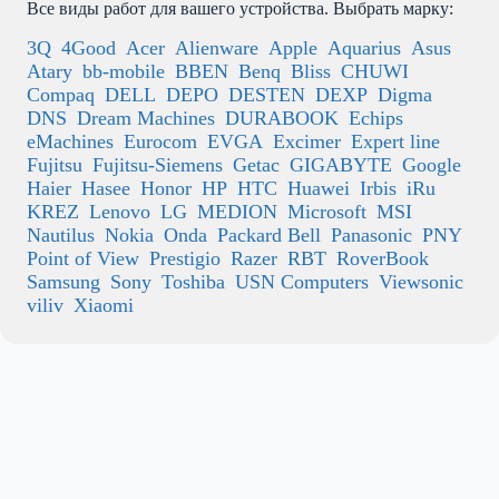
Все виды работ для вашего устройства. Выбрать марку:
3Q
4Good
Acer
Alienware
Apple
Aquarius
Asus
Atary
bb-mobile
BBEN
Benq
Bliss
CHUWI
Compaq
DELL
DEPO
DESTEN
DEXP
Digma
DNS
Dream Machines
DURABOOK
Echips
eMachines
Eurocom
EVGA
Excimer
Expert line
Fujitsu
Fujitsu-Siemens
Getac
GIGABYTE
Google
Haier
Hasee
Honor
HP
HTC
Huawei
Irbis
iRu
KREZ
Lenovo
LG
MEDION
Microsoft
MSI
Nautilus
Nokia
Onda
Packard Bell
Panasonic
PNY
Point of View
Prestigio
Razer
RBT
RoverBook
Samsung
Sony
Toshiba
USN Computers
Viewsonic
viliv
Xiaomi