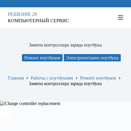
П
е
РЕШЕНИЕ 29
р
КОМПЬЮТЕРНЫЙ СЕРВИС
е
й
т
и
к
Замена контроллера заряда ноутбука
с
у
Ремонт ноутбуков
Электропитание ноутбука
т
и
Главная
Работы с ноутбуками
Ремонт ноутбуков
Замена контроллера заряда ноутбука