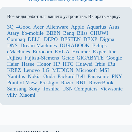
Все виды работ для вашего устройства. Выбрать марку:
3Q
4Good
Acer
Alienware
Apple
Aquarius
Asus
Atary
bb-mobile
BBEN
Benq
Bliss
CHUWI
Compaq
DELL
DEPO
DESTEN
DEXP
Digma
DNS
Dream Machines
DURABOOK
Echips
eMachines
Eurocom
EVGA
Excimer
Expert line
Fujitsu
Fujitsu-Siemens
Getac
GIGABYTE
Google
Haier
Hasee
Honor
HP
HTC
Huawei
Irbis
iRu
KREZ
Lenovo
LG
MEDION
Microsoft
MSI
Nautilus
Nokia
Onda
Packard Bell
Panasonic
PNY
Point of View
Prestigio
Razer
RBT
RoverBook
Samsung
Sony
Toshiba
USN Computers
Viewsonic
viliv
Xiaomi