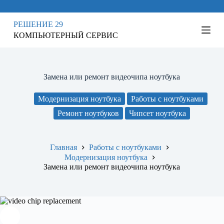
П
е
РЕШЕНИЕ 29
р
КОМПЬЮТЕРНЫЙ СЕРВИС
е
й
т
и
к
Замена или ремонт видеочипа ноутбука
с
у
Модернизация ноутбука
Работы с ноутбуками
т
и
Ремонт ноутбуков
Чипсет ноутбука
Главная
Работы с ноутбуками
Модернизация ноутбука
Замена или ремонт видеочипа ноутбука