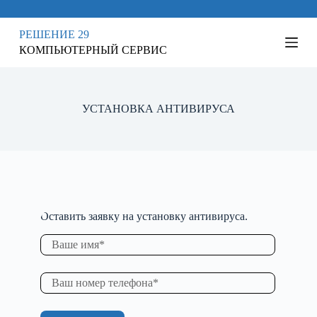
П
е
РЕШЕНИЕ 29
р
КОМПЬЮТЕРНЫЙ СЕРВИС
е
й
т
и
к
УСТАНОВКА АНТИВИРУСА
с
у
т
и
Оставить заявку на установку антивируса.