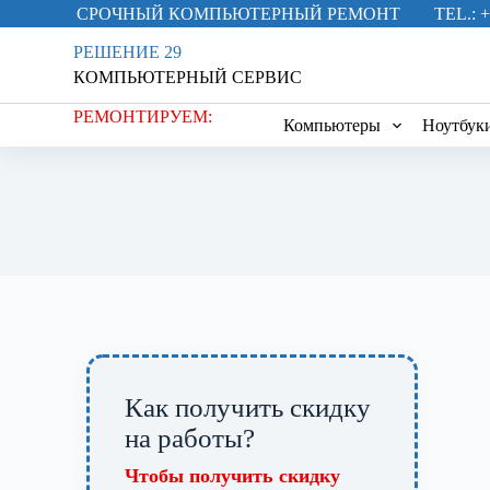
СРОЧНЫЙ КОМПЬЮТЕРНЫЙ РЕМОНТ
TEL.: +
П
е
РЕШЕНИЕ 29
р
КОМПЬЮТЕРНЫЙ СЕРВИС
е
й
РЕМОНТИРУЕМ:
т
Компьютеры
Ноутбук
и
к
с
у
т
и
Как получить скидку
на работы?
Чтобы получить скидку