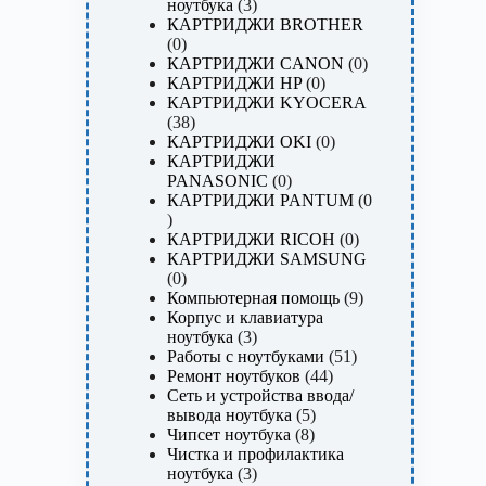
3
ноутбука
3
товара
КАРТРИДЖИ BROTHER
0
0
товаров
0
КАРТРИДЖИ CANON
0
0
товаров
КАРТРИДЖИ HP
0
товаров
КАРТРИДЖИ KYOCERA
38
38
товаров
0
КАРТРИДЖИ OKI
0
товаров
КАРТРИДЖИ
0
PANASONIC
0
товаров
КАРТРИДЖИ PANTUM
0
0
товаров
0
КАРТРИДЖИ RICOH
0
товаров
КАРТРИДЖИ SAMSUNG
0
0
товаров
9
Компьютерная помощь
9
товаров
Корпус и клавиатура
3
ноутбука
3
товара
51
Работы с ноутбуками
51
44
товар
Ремонт ноутбуков
44
товара
Сеть и устройства ввода/
5
вывода ноутбука
5
8
товаров
Чипсет ноутбука
8
товаров
Чистка и профилактика
3
ноутбука
3