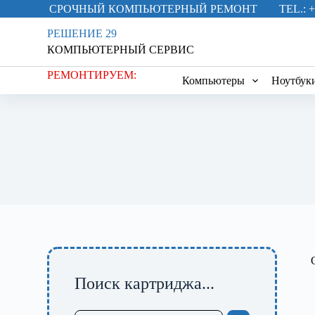
СРОЧНЫЙ КОМПЬЮТЕРНЫЙ РЕМОНТ
TEL.: +
П
е
РЕШЕНИЕ 29
р
КОМПЬЮТЕРНЫЙ СЕРВИС
е
й
РЕМОНТИРУЕМ:
т
Компьютеры
Ноутбук
и
к
с
у
т
и
Поиск картриджа...