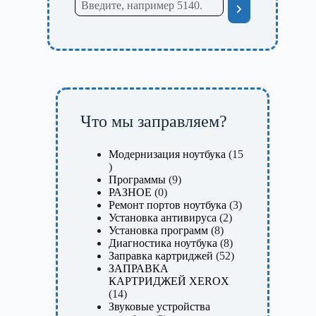
Что мы заправляем?
Модернизация ноутбука
15
15
товаров
9
Программы
9
0
товаров
РАЗНОЕ
0
товаров
3
Ремонт портов ноутбука
3
2
товара
Установка антивируса
2
8
товара
Установка программ
8
товаров
8
Диагностика ноутбука
8
товаров
52
Заправка картриджей
52
товара
ЗАПРАВКА
КАРТРИДЖЕЙ XEROX
14
14
товаров
Звуковые устройства