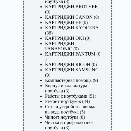
3
ноутбука
3
товара
КАРТРИДЖИ BROTHER
0
0
товаров
0
КАРТРИДЖИ CANON
0
0
товаров
КАРТРИДЖИ HP
0
товаров
КАРТРИДЖИ KYOCERA
38
38
товаров
0
КАРТРИДЖИ OKI
0
товаров
КАРТРИДЖИ
0
PANASONIC
0
товаров
КАРТРИДЖИ PANTUM
0
0
товаров
0
КАРТРИДЖИ RICOH
0
товаров
КАРТРИДЖИ SAMSUNG
0
0
товаров
9
Компьютерная помощь
9
товаров
Корпус и клавиатура
3
ноутбука
3
товара
51
Работы с ноутбуками
51
44
товар
Ремонт ноутбуков
44
товара
Сеть и устройства ввода/
5
вывода ноутбука
5
8
товаров
Чипсет ноутбука
8
товаров
Чистка и профилактика
3
ноутбука
3