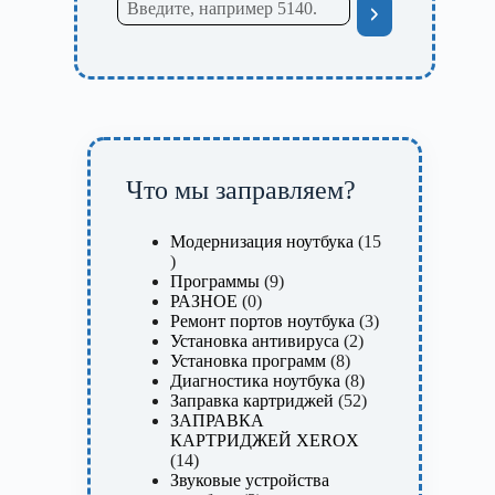
Что мы заправляем?
Модернизация ноутбука
15
15
товаров
9
Программы
9
0
товаров
РАЗНОЕ
0
товаров
3
Ремонт портов ноутбука
3
2
товара
Установка антивируса
2
8
товара
Установка программ
8
товаров
8
Диагностика ноутбука
8
товаров
52
Заправка картриджей
52
товара
ЗАПРАВКА
КАРТРИДЖЕЙ XEROX
14
14
товаров
Звуковые устройства