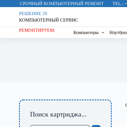
СРОЧНЫЙ КОМПЬЮТЕРНЫЙ РЕМОНТ
TEL.: +
П
е
РЕШЕНИЕ 29
р
КОМПЬЮТЕРНЫЙ СЕРВИС
е
й
РЕМОНТИРУЕМ:
т
Компьютеры
Ноутбук
и
к
с
у
т
и
Поиск картриджа...