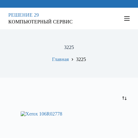
П
е
РЕШЕНИЕ 29
р
КОМПЬЮТЕРНЫЙ СЕРВИС
е
й
т
и
к
3225
с
у
Главная
3225
т
и