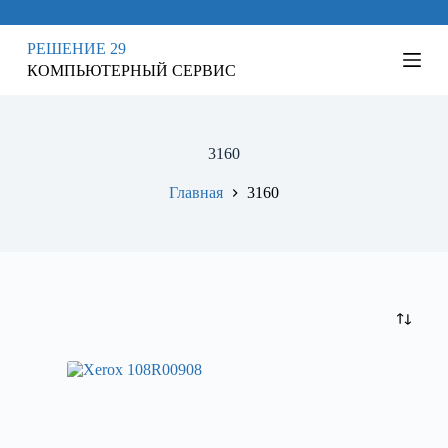
П
е
РЕШЕНИЕ 29
р
КОМПЬЮТЕРНЫЙ СЕРВИС
е
й
т
и
к
3160
с
у
Главная
3160
т
и