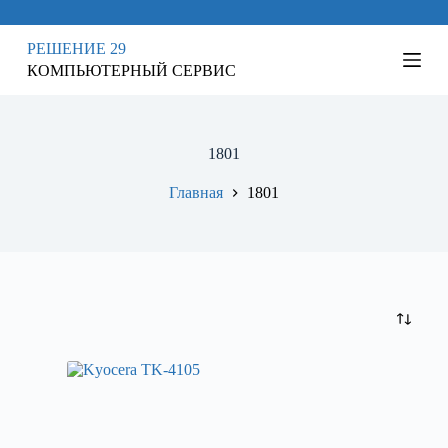
П
е
РЕШЕНИЕ 29
р
КОМПЬЮТЕРНЫЙ СЕРВИС
е
й
т
и
к
1801
с
у
Главная
1801
т
и