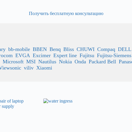
Получить бесплатную консультацию
ary
bb-mobile
BBEN
Benq
Bliss
CHUWI
Compaq
DELL
rocom
EVGA
Excimer
Expert line
Fujitsu
Fujitsu-Siemens
Microsoft
MSI
Nautilus
Nokia
Onda
Packard Bell
Panas
Viewsonic
viliv
Xiaomi