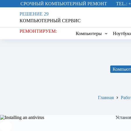
СРОЧНЫЙ КОМПЬЮТЕРНЫЙ РЕМОНТ
TEL.: +
П
е
РЕШЕНИЕ 29
р
КОМПЬЮТЕРНЫЙ СЕРВИС
е
й
РЕМОНТИРУЕМ:
т
Компьютеры
Ноутбук
и
к
с
у
т
и
Компьют
Главная
Рабо
Установ