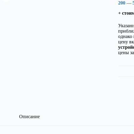
200 — 
+ стои
Указанн
прибли
однако 
цену вк
устройс
цены за
Описание