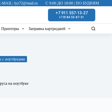
E-MAIL: lyz72@mail.ru
C 9:00 ДО 18:00 | ПО БУДНЯМ
+7 911 557-13-27
+7 8184 55-87-31
Принтеры
Заправка картриджей
ы с ноутбуками
руса на ноутбуке