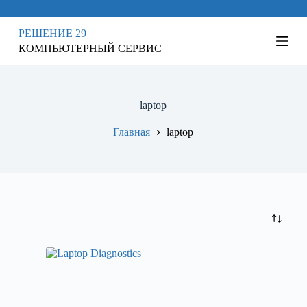
П
е
РЕШЕНИЕ 29
р
КОМПЬЮТЕРНЫЙ СЕРВИС
е
й
т
и
к
laptop
с
у
Главная
laptop
т
и