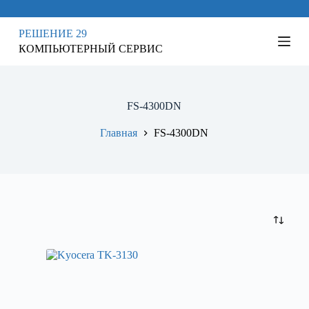
П
е
РЕШЕНИЕ 29
р
КОМПЬЮТЕРНЫЙ СЕРВИС
е
й
т
и
к
FS-4300DN
с
у
Главная
FS-4300DN
т
и